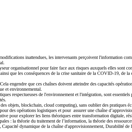
s modifications inattendues, les intervenants perçoivent l'information co
al.
yseur organisationnel pour faire face aux risques auxquels elles sont co
ainsi que les conséquences de la crise sanitaire de la COVID-19, de la cri
 Cela engendre que ces chaînes doivent atteindre des capacités opératio
que et environnemental.
ues respectueuses de l'environnement et l'intégration, sont essentiels po
tés.
net des objets, blockchain, cloud computing), sans oublier des pratiques 
l pour des opérations logistiques et pour assurer une chaîne d’approvisio
ive pour explorer les liens théoriques entre transformation digitale, rési
ipales : la théorie du traitement de l’information, la théorie des ressour
, Capacité dynamique de la chaîne d'approvisionnement, Durabilité de 