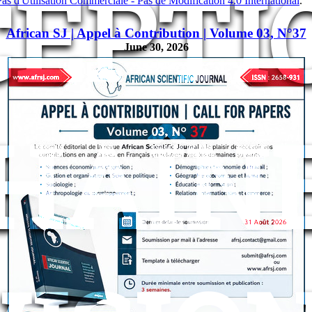
EPTI
s d'Utilisation Commerciale - Pas de Modification 4.0 International
.
African SJ | Appel à Contribution | Volume 03, N°37
June 30, 2026
HAÎN