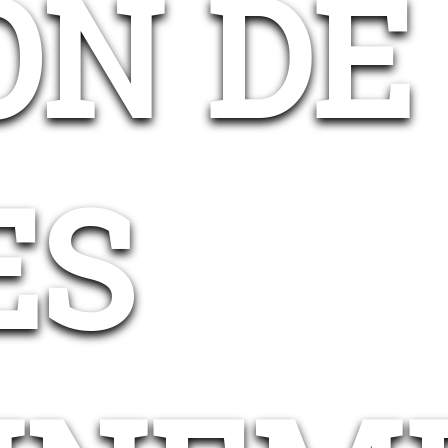
ON DE
ES