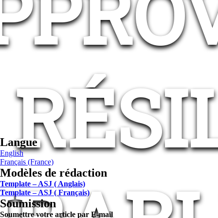
APPRO
RÉSI
Langue
English
Français (France)
Modèles de rédaction
Template – ASJ ( Anglais)
Template – ASJ ( Français)
Soumission
Soumettre votre article par E-mail