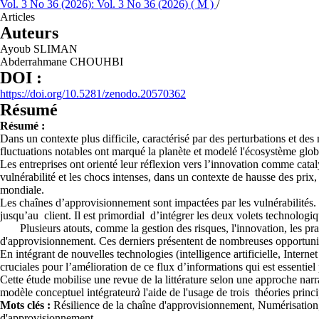
Vol. 3 No 36 (2026): Vol. 3 No 36 (2026) ( M )
/
Articles
Auteurs
Ayoub SLIMAN
Abderrahmane CHOUHBI
DOI :
https://doi.org/10.5281/zenodo.20570362
Résumé
Résumé :
Dans un contexte plus difficile, caractérisé par des perturbations et de
fluctuations notables ont marqué la planète et modelé l'écosystème glob
Les entreprises ont orienté leur réflexion vers l’innovation comme catal
vulnérabilité et les chocs intenses, dans un contexte de hausse des prix, 
mondiale.
Les chaînes d’approvisionnement sont impactées par les vulnérabilités.
jusqu’au client. Il est primordial d’intégrer les deux volets technologi
Plusieurs atouts, comme la gestion des risques, l'innovation, les pratiq
d'approvisionnement. Ces derniers présentent de nombreuses opportuni
En intégrant de nouvelles technologies (intelligence artificielle, Inter
cruciales pour l’amélioration de ce flux d’informations qui est essentie
Cette étude mobilise une revue de la littérature selon une approche narrat
modèle conceptuel intégrateur
à
l'aide de l'usage de trois théories princ
Mots clés :
Résilience de la chaîne d'approvisionnement, Numérisation
d'approvisionnement.