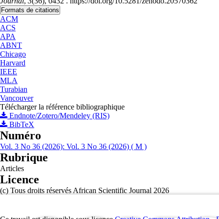
Journal
,
3
(36), 0432 . https://doi.org/10.5281/zenodo.20570362
Formats de citations
ACM
ACS
APA
ABNT
Chicago
Harvard
IEEE
MLA
Turabian
Vancouver
Télécharger la référence bibliographique
Endnote/Zotero/Mendeley (RIS)
BibTeX
Numéro
Vol. 3 No 36 (2026): Vol. 3 No 36 (2026) ( M )
Rubrique
Articles
Licence
(c) Tous droits réservés African Scientific Journal 2026