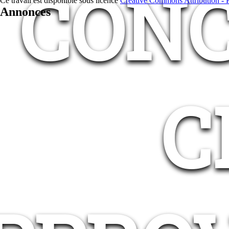
CONC
Ce travail est disponible sous licence
Creative Commons Attribution - Pa
Annonces
C