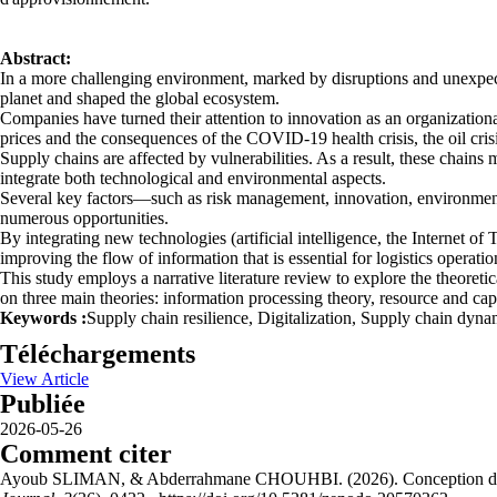
Abstract:
In a more challenging environment, marked by disruptions and unexpected
planet and shaped the global ecosystem.
Companies have turned their attention to innovation as an organizational
prices and the consequences of the COVID-19 health crisis, the oil crisis
Supply chains are affected by vulnerabilities. As a result, these chains 
integrate both technological and environmental aspects.
Several key factors—such as risk management, innovation, environmental
numerous opportunities.
By integrating new technologies (artificial intelligence, the Internet of
improving the flow of information that is essential for logistics operati
This study employs a narrative literature review to explore the theoreti
on three main theories: information processing theory, resource and capa
Keywords :
Supply chain resilience, Digitalization, Supply chain dynam
Téléchargements
View Article
Publiée
2026-05-26
Comment citer
Ayoub SLIMAN, & Abderrahmane CHOUHBI. (2026). Conception de chaînes 