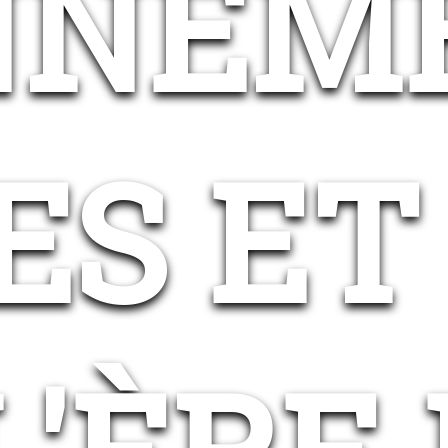
ONNEM
ES ET