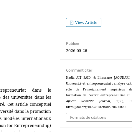
View Article
Publiée
2026-05-26
Comment citer
Nadia AIT SAID, & Lhassane JAOUHARI. 
Université et entrepreneuriat : analyse cri
trepreneuriat dans le
rôle de l’enseignement supérieur d
formation de l’esprit entrepreneurial au
 des universités dans les
African Scientific Journal
,
3
(36), 
é. Cet article conceptuel
https://doi.org/10.5281/zenodo.20400820
iversité dans la promotion
Formats de citations
es modèles internationaux
tion for Entrepreneurship)