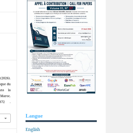
(2026).
tique du
ans la
 Maroc.
0372 .
Langue
English