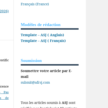
Français (France)
(2026)
Modèles de rédaction
Template – ASJ ( Anglais)
Template – ASJ ( Français)
ntific
Soumission
Soumettre votre article par E-
mail
submit@afrsj.com
icence
- Pas
as de
Tous les articles soumis à
ASJ
sont