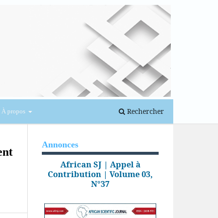
Se connecter
Rechercher
À propos
Annonces
ent
African SJ | Appel à
Contribution | Volume 03,
N°37