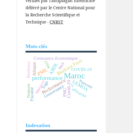
vérifiés par l'antiplagiat Ithenticate
délivré par le Centre National pour
la Recherche Scientifique et
Technique -
CNRST
Mots-clés
Croissance économique
Burkina Faso
Crise
Résilience
ARDL
Mali
Afrique
COVID-19
PME
Maroc
performance
Performance
Pauvreté
UEMOA
Morocco
Togo
Covid-19
Territoire
Gouvernance
V
efficacité
Fiscalité
PMG
Indexation