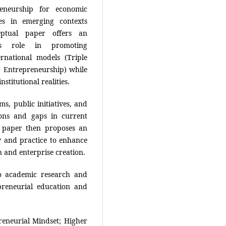
eneurship for economic
ies in emerging contexts
eptual paper offers an
y’s role in promoting
rnational models (Triple
r Entrepreneurship) while
stitutional realities.
ms, public initiatives, and
ions and gaps in current
e paper then proposes an
y and practice to enhance
on and enterprise creation.
to academic research and
preneurial education and
reneurial Mindset; Higher