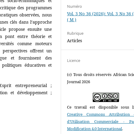
és socio-économiques et
Numéro
e critique des programmes
Vol. 3 No 36 (2026): Vol. 3 No 36 
 pratiques observées, nous
( M )
cunes clés dans l’approche
ticle propose ensuite une
Rubrique
un pont entre théorie et
Articles
versités comme moteurs
s perspectives offrent un
que et fournissent des
Licence
politiques éducatives et
(c) Tous droits réservés African Scie
Journal 2026
Esprit entrepreneurial ;
tion et développement ;
Ce travail est disponible sous l
Creative Commons Attribution 
d'Utilisation Commerciale - P
Modification 4.0 International
.