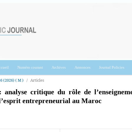
cueil
Numéro courant
Archives
Annonces
Journal Policies
36 (2026) ( M )
/
Articles
: analyse critique du rôle de l’enseignem
l’esprit entrepreneurial au Maroc