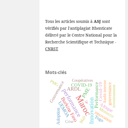
Tous les articles soumis à
ASJ
sont
vérifiés par l'antiplagiat Ithenticate
délivré par le Centre National pour la
Recherche Scientifique et Technique -
CNRST
Mots-clés
Coopératives
PMG
Audit interne
Gouvernance
Performance
Covid-19
gouvernance
COVID-19
investissement
ARDL
PME
performance
Maroc
Burkina Faso
Innovation
V
UEMOA
Afrique
Morocco
Adoption
innovation
Togo
Mali
Crise