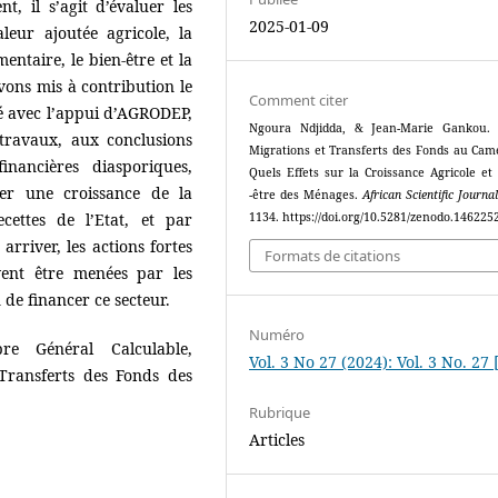
, il s’agit d’évaluer les
2025-01-09
leur ajoutée agricole, la
entaire, le bien-être et la
ons mis à contribution le
Comment citer
é avec l’appui d’AGRODEP,
Ngoura Ndjidda, & Jean-Marie Gankou. 
 travaux, aux conclusions
Migrations et Transferts des Fonds au Cam
inancières diasporiques,
Quels Effets sur la Croissance Agricole et 
rer une croissance de la
-être des Ménages.
African Scientific Journal
cettes de l’Etat, et par
1134. https://doi.org/10.5281/zenodo.146225
arriver, les actions fortes
Formats de citations
vent être menées par les
 de financer ce secteur.
Numéro
re Général Calculable,
Vol. 3 No 27 (2024): Vol. 3 No. 27 
 Transferts des Fonds des
Rubrique
Articles