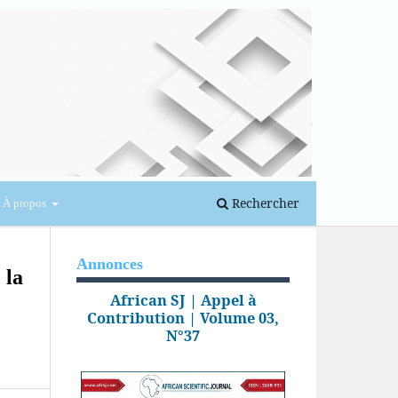
Se connecter
Rechercher
À propos
Annonces
 la
African SJ | Appel à
Contribution | Volume 03,
N°37