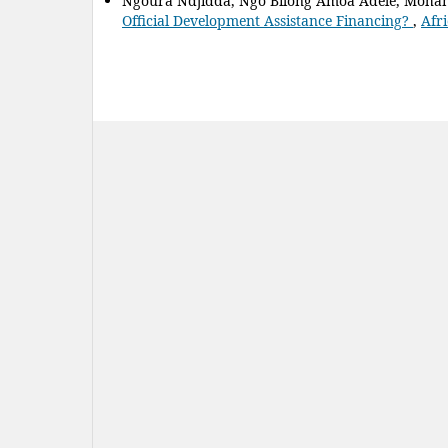
Ngoura Ndjidda, Ngo Bilong Amoa Adèle, Mo
Official Development Assistance Financing?
,
Afri