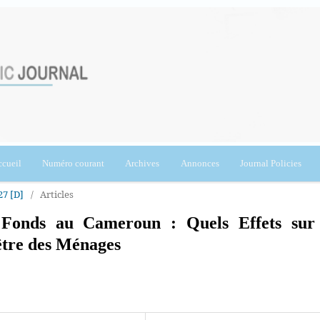
cueil
Numéro courant
Archives
Annonces
Journal Policies
27 [D]
/
Articles
s Fonds au Cameroun : Quels Effets sur
-être des Ménages