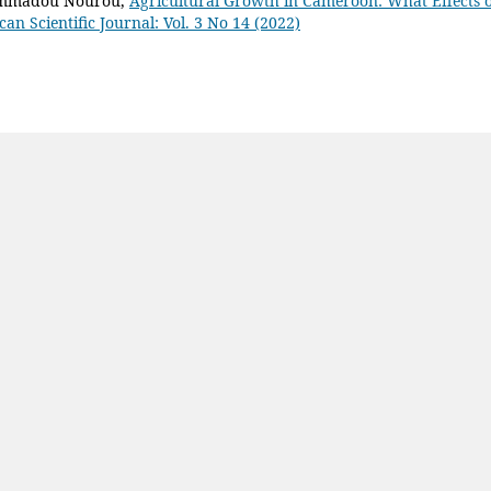
hammadou Nourou,
Agricultural Growth in Cameroon: What Effects o
can Scientific Journal: Vol. 3 No 14 (2022)