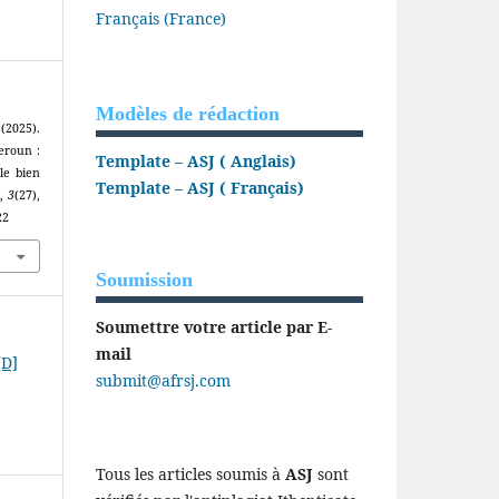
Français (France)
Modèles de rédaction
(2025).
eroun :
Template – ASJ ( Anglais)
le bien
Template – ASJ ( Français)
,
3
(27),
22
Soumission
Soumettre votre article par E-
mail
[D]
submit@afrsj.com
Tous les articles soumis à
ASJ
sont