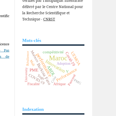
vérifiés par l'antiplagiat Ithenticate
délivré par le Centre National pour
la Recherche Scientifique et
ntific
Technique -
CNRST
Mots-clés
icence
- Pas
Morocco
compétitivité
UEMOA
Résilience
Covid-19
performance
Maroc
as de
Innovation
Mali
Adoption
Burkina Faso
ARDL
Performance
University
PME
V
COVID-19
Togo
Pauvreté
Crise
PMG
Afrique
Fiscalité
Indexation