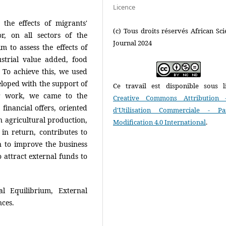
Licence
 the effects of migrants'
(c) Tous droits réservés African Scie
or, on all sectors of the
Journal 2024
 to assess the effects of
strial value added, food
To achieve this, we used
loped with the support of
Ce travail est disponible sous l
r work, we came to the
Creative Commons Attribution 
 financial offers, oriented
d'Utilisation Commerciale - P
in agricultural production,
Modification 4.0 International
.
n return, contributes to
n to improve the business
 attract external funds to
al Equilibrium, External
nces.